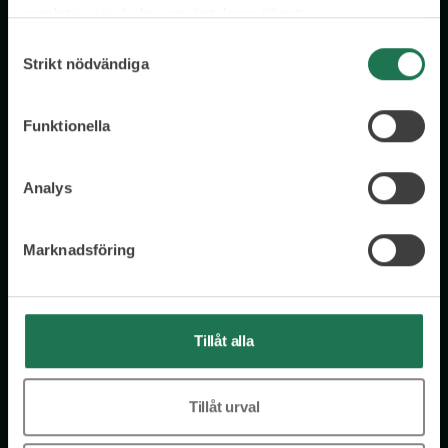
samlat in när du har använt deras tjänster.
Samtyckesval
Strikt nödvändiga
Funktionella
Analys
Wisory International AB
c/o A House Ark
Östermalmsgatan 26a
Marknadsföring
114 26 Stockholm
Tel: 076 231 77 14
Kontakta oss
Tillåt alla
Tillåt urval
Få tillgång till kostnadsfria insikter från våra olika kloka