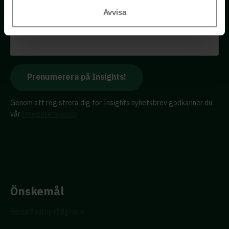
rådgivare – direkt i din inkorg.
Avvisa
E-postadress
Genom att registrera dig för Insights nyhetsbrev godkänner du
vår
Integritetspolicy
Önskemål
Föreslå en ny rådgivare