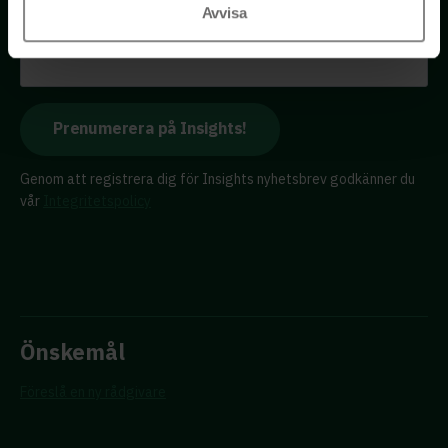
Avvisa
E-postadress
Genom att registrera dig för Insights nyhetsbrev godkänner du
vår
Integritetspolicy
Önskemål
Föreslå en ny rådgivare