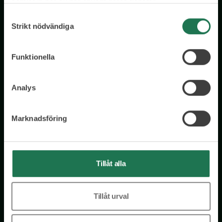
samlat in när du har använt deras tjänster.
Samtyckesval
Strikt nödvändiga
Funktionella
Wisory International AB
Analys
c/o A House Ark
Östermalmsgatan 26a
114 26 Stockholm
Marknadsföring
Tel: 076 231 77 14
Kontakta oss
Tillåt alla
Tillåt urval
Få tillgång till kostnadsfria insikter från våra olika kloka
rådgivare – direkt i din inkorg.