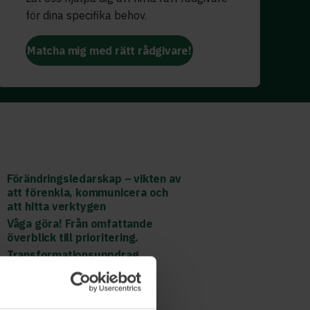
för dina specifika behov.
Matcha mig med rätt rådgivare!
Förändringsledarskap – vikten av
att förenkla, kommunicera och
att hitta verktygen
Våga göra! Från omfattande
överblick till prioritering.
Transformationsuppdrag,
digitaliseringsresor,
automatisering (AI).