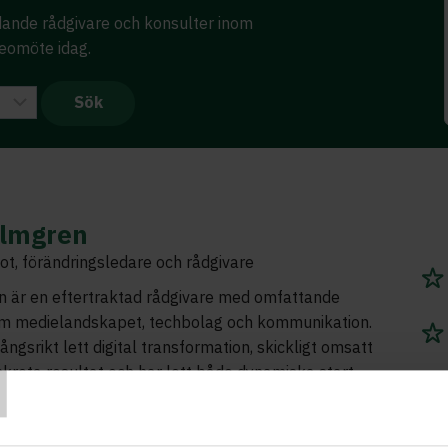
edande rådgivare och konsulter inom
deomöte idag.
almgren
t, förändringsledare och rådgivare
n är en eftertraktad rådgivare med omfattande
om medielandskapet, techbolag och kommunikation.
T
ngsrikt lett digital transformation, skickligt omsatt
onkreta resultat och har lett både dynamiska start-
 nordiska företag, med ett internationellt perspektiv.
erande ledarstil och tro på hållbar förändring genom
kap, utmärker hon sig. Hon har nyligen breddat sina