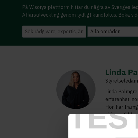
På Wisorys plattform hittar du några av Sveriges l
Affärsutveckling genom tydligt kundfokus. Boka vi
Linda P
Styrelseledamo
Linda Palmgre
erfarenhet in
TES
Hon har framgå
visioner till k
ups och större
Med sin inspir
genuint ledars