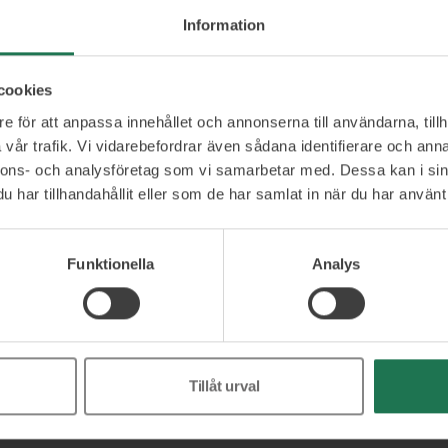
m en utbildning vid MIT om AI:s roll i
Information
, vilket stärker hennes strategiska förmåga samt
kap att forma kultur och organisation med AI’s
cookies
das engagemang för att förena teknik och mänsklig
e för att anpassa innehållet och annonserna till användarna, tillh
henne till en värdefull resurs inom innovation och
vår trafik. Vi vidarebefordrar även sådana identifierare och anna
ning som får effekt.
nnons- och analysföretag som vi samarbetar med. Dessa kan i sin
har tillhandahållit eller som de har samlat in när du har använt 
Funktionella
Analys
Ett urval av våra kunder
Tillåt urval