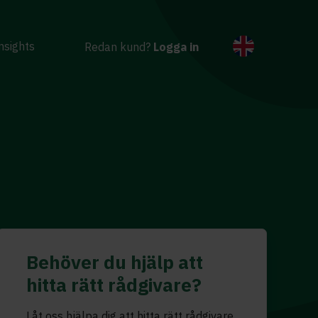
nsights
Redan kund?
Logga in
Behöver du hjälp att
hitta rätt rådgivare?
Låt oss hjälpa dig att hitta rätt rådgivare