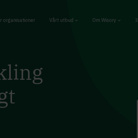
r organisationer
Vårt utbud
Om Wisory
I
kling
gt