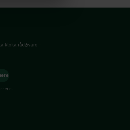
ika kloka rådgivare –
änner du