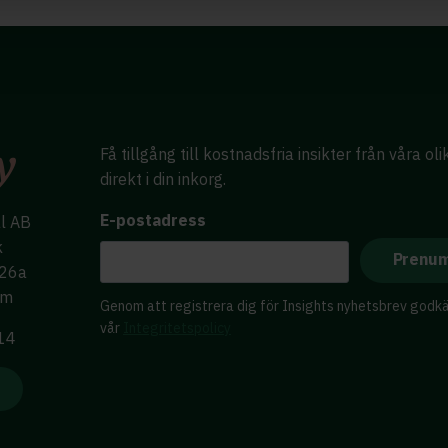
Få tillgång till kostnadsfria insikter från våra ol
direkt i din inkorg.
E-postadress
al AB
k
 26a
lm
Genom att registrera dig för Insights nyhetsbrev godk
vår
Integritetspolicy
 14